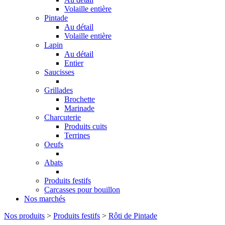
Volaille entière
Pintade
Au détail
Volaille entière
Lapin
Au détail
Entier
Saucisses
Grillades
Brochette
Marinade
Charcuterie
Produits cuits
Terrines
Oeufs
Abats
Produits festifs
Carcasses pour bouillon
Nos marchés
Nos produits
>
Produits festifs
>
Rôti de Pintade