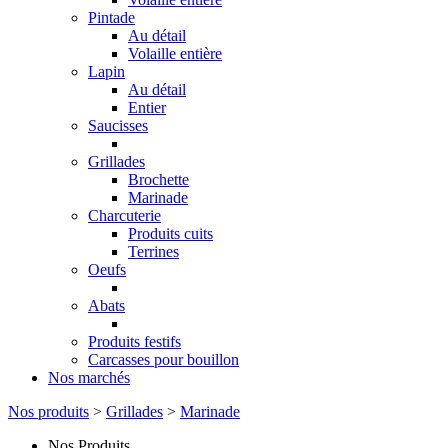
Pintade
Au détail
Volaille entière
Lapin
Au détail
Entier
Saucisses
Grillades
Brochette
Marinade
Charcuterie
Produits cuits
Terrines
Oeufs
Abats
Produits festifs
Carcasses pour bouillon
Nos marchés
Nos produits
>
Grillades
>
Marinade
Nos Produits