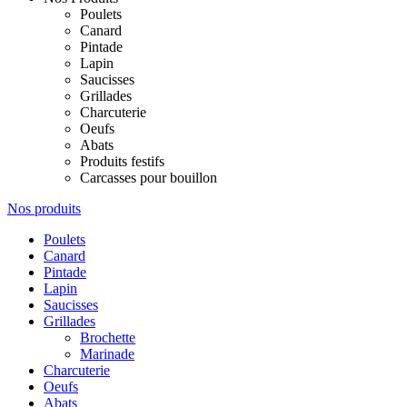
Poulets
Canard
Pintade
Lapin
Saucisses
Grillades
Charcuterie
Oeufs
Abats
Produits festifs
Carcasses pour bouillon
Nos produits
Poulets
Canard
Pintade
Lapin
Saucisses
Grillades
Brochette
Marinade
Charcuterie
Oeufs
Abats