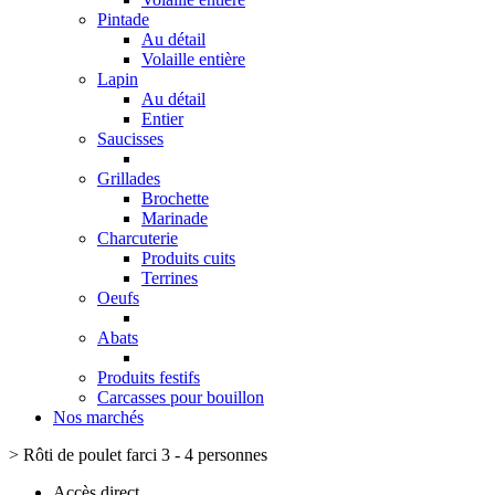
Pintade
Au détail
Volaille entière
Lapin
Au détail
Entier
Saucisses
Grillades
Brochette
Marinade
Charcuterie
Produits cuits
Terrines
Oeufs
Abats
Produits festifs
Carcasses pour bouillon
Nos marchés
>
Rôti de poulet farci 3 - 4 personnes
Accès direct