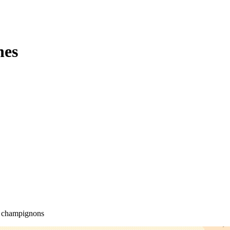
nes
 et champignons