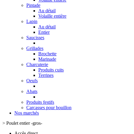
Pintade
Au détail
Volaille entière
Lapin
Au détail
Entier
Saucisses
Grillades
Brochette
Marinade
Charcuterie
Produits cuits
Terrines
Oeufs
Abats
Produits festifs
Carcasses pour bouillon
Nos marchés
>
Poulet entier -gros-
Accès direct